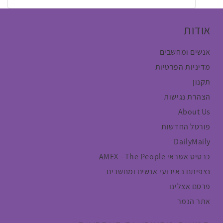
אודות
אנשים ומחשבים
מדיניות הפרטיות
תקנון
הצהרת נגישות
About Us
פורטל החדשות
DailyMaily
כרטיס אשראי AMEX - The People
נצפיתם באירועי אנשים ומחשבים
פרסם אצלינו
אתר הנמר