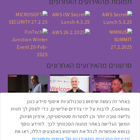
תמונות מהאירועים האחרונים
סרטונים מהאירועים האחרונים
1:43
2:33
4:00
כנס ערים חכמות
כנס מפעיל
כנס בריאות דיגיטלית
באתר זה נעשה שימוש בטכנולוגיות איסוף מידע כגון
Cookies, לרבות על ידי צדדים שלישיים, כדי לספק לך חווית
גלישה טובה יותר וכן למטרות סטטיסטיקה, איפיון ושיווק.
2:32
1:14
3:52
המשך הגלישה באתר מהווה הסכמתך לכך. למידע נוסף
כנס RPA
כנס בינת יערות הכרמל
כנס F5
בנושא ואפשרות לנהל את השימוש באמצעים הללו, ראו את
מדיניות הפרטיות המעודכנת של אנשים ומחשבים
.