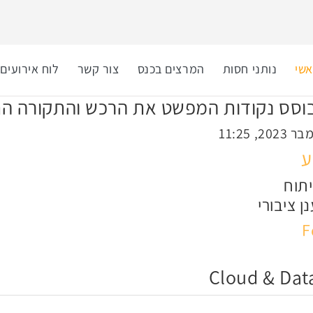
שי
נותני חסות
המרצים בכנס
צור קשר
לוח אירועים
ע
תוח
ן ציבורי
F