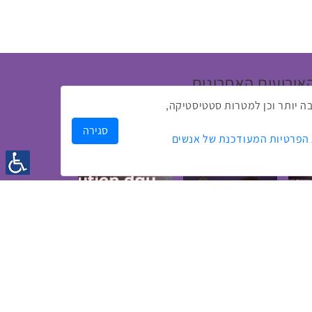
אירועים האחרונים
ק לך חווית גלישה טובה יותר וכן למטרות סטטיסטיקה,
סגירה
 הפרטיות המעודכנת של אנשים
1:43
2:33
4:00
כנס מפעיל
כנס בריאות דיגיטלית
2:32
1:14
3:52
כנס בינת יערות הכרמל
כנס F5