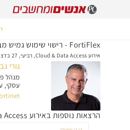
רא
FortiFlex - רישוי שימוש גמיש מבוסס נקודות המפשט את הרכש והתקורה התפעולית ליישומי פורטינט בענן
אירוע Cloud & Data Access, רביעי, 27 בדצמבר 2023, 11:25
גורי גב
מנהל פי
עסקי, ענ
ortinet
הרצאות נוספות באירוע Cloud & Data Access
דברי פתיחה